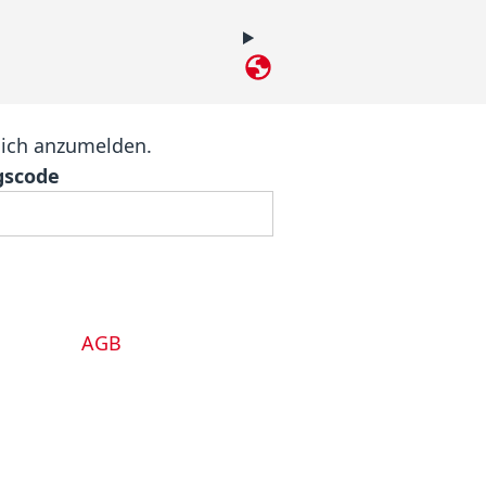
language.title-tag
sich anzumelden.
gscode
AGB